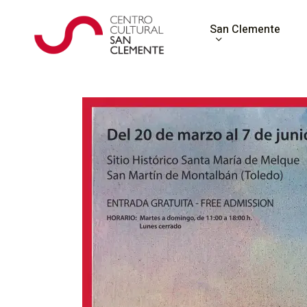
Skip
to
San Clemente
main
content