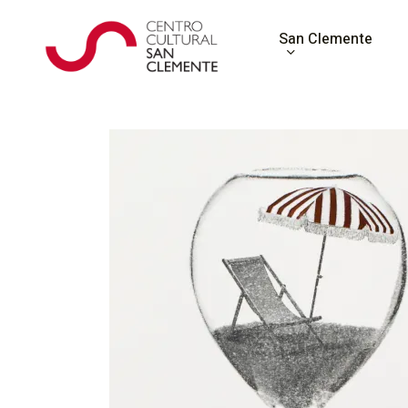
Skip
to
San Clemente
main
content