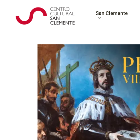
Skip
to
San Clemente
main
content