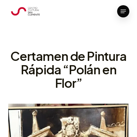
Skip
Menu
to
Close
main
Menu
content
Certamen de Pintura
Rápida “Polán en
Flor”