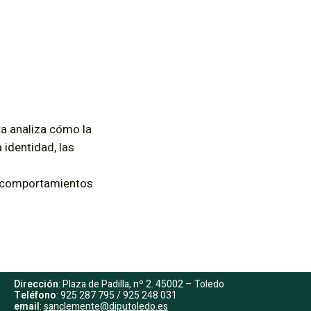
ta analiza cómo la
 identidad, las
os comportamientos
Dirección
: Plaza de Padilla, nº 2. 45002 – Toledo
Teléfono
: 925 287 795 / 925 248 031
email
:
sanclemente@diputoledo.es