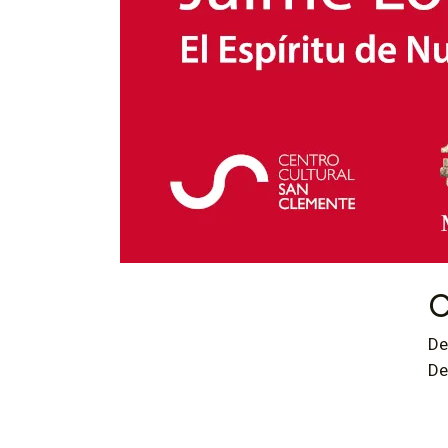
C
De
De