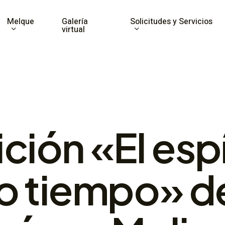
Melque
Solicitudes y Servicios
Galería
virtual
ción «El espí
o tiempo» d