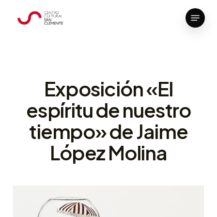
Skip
Menu
to
Close
main
Menu
content
Exposición «El
espíritu de nuestro
tiempo» de Jaime
López Molina