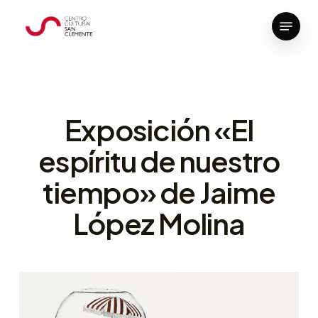
Skip
Menu
to
Close
main
Menu
content
Exposición «El
espíritu de nuestro
tiempo» de Jaime
López Molina