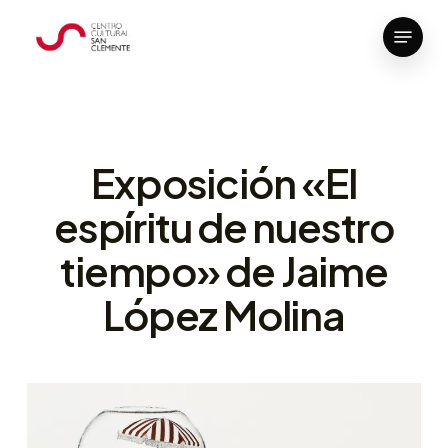
Skip
Menu
to
Close
main
Menu
content
Exposición «El
espíritu de nuestro
tiempo» de Jaime
López Molina