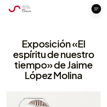
Skip
Menu
to
Close
main
Menu
content
Exposición «El
espíritu de nuestro
tiempo» de Jaime
López Molina