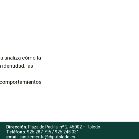
ta analiza cómo la
 identidad, las
os comportamientos
Dirección
: Plaza de Padilla, nº 2. 45002 – Toledo
Teléfono
: 925 287 795 / 925 248 031
email
:
sanclemente@diputoledo.es