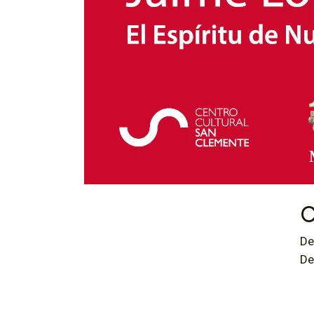
C
De
De