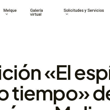
Melque
Solicitudes y Servicios
Galería
virtual
ción «El espí
o tiempo» d