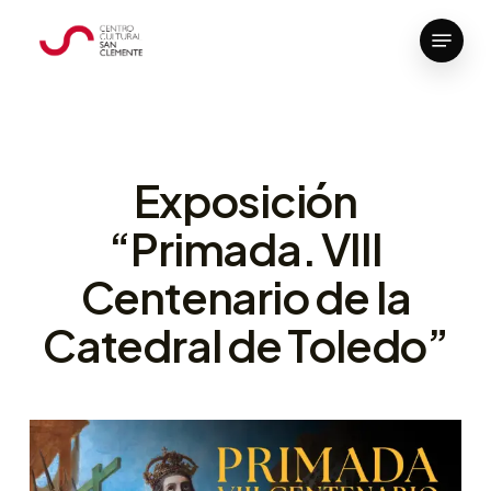
Skip
Menu
to
Close
main
Menu
content
Exposición
“Primada. VIII
Centenario de la
Catedral de Toledo”