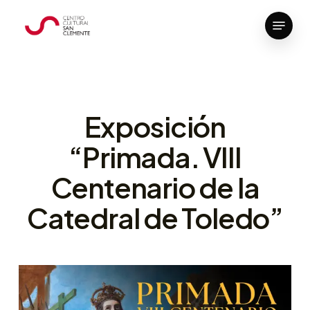
Skip
Menu
to
Close
main
Menu
content
Exposición
“Primada. VIII
Centenario de la
Catedral de Toledo”