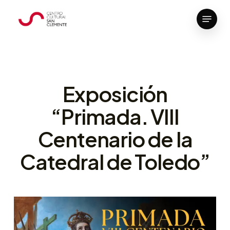
Skip
Menu
to
Close
main
Menu
content
Exposición
“Primada. VIII
Centenario de la
Catedral de Toledo”