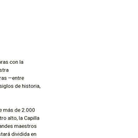
bras con la
stra
ras —entre
iglos de historia,
 de más de 2.000
o alto, la Capilla
grandes maestros
tará dividida en