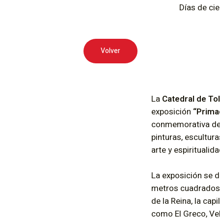
Días de cie
Volver
La
Catedral de To
exposición
“Primad
conmemorativa de 
pinturas, escultura
arte y espiritualida
La exposición se de
metros cuadrados q
de la Reina, la ca
como El Greco, Vel