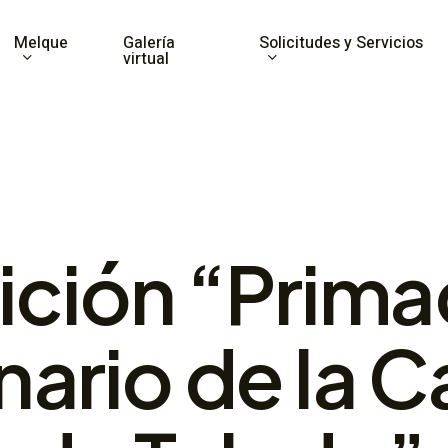
Melque
Solicitudes y Servicios
Galería
virtual
ción “Primad
ario de la C