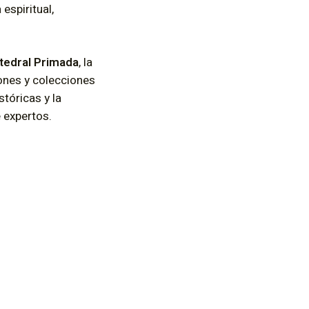
espiritual,
atedral Primada
, la
ones y colecciones
tóricas y la
 expertos.