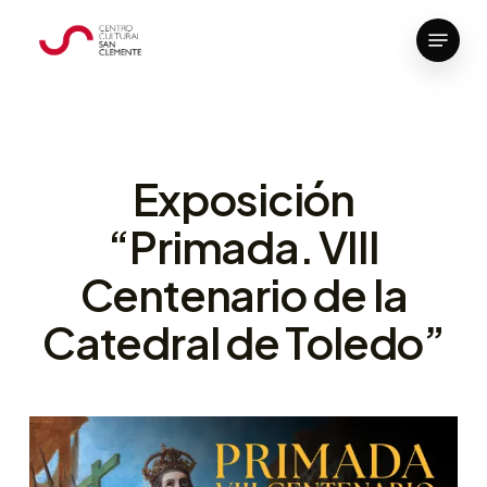
Skip
Menu
to
Close
main
Menu
content
Exposición
“Primada. VIII
Centenario de la
Catedral de Toledo”