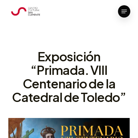
Skip
Menu
to
Close
main
Menu
content
Exposición
“Primada. VIII
Centenario de la
Catedral de Toledo”