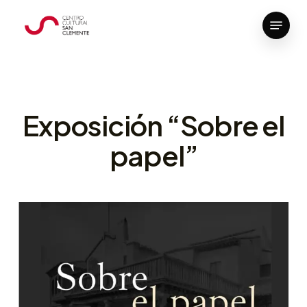
Skip
Menu
to
Close
main
Menu
content
Exposición “Sobre el
papel”