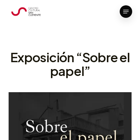
Skip
Menu
to
Close
main
Menu
content
Exposición “Sobre el
papel”