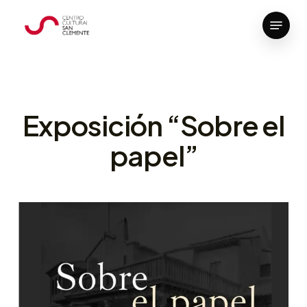
Skip
Menu
to
Close
main
Menu
content
Exposición “Sobre el
papel”