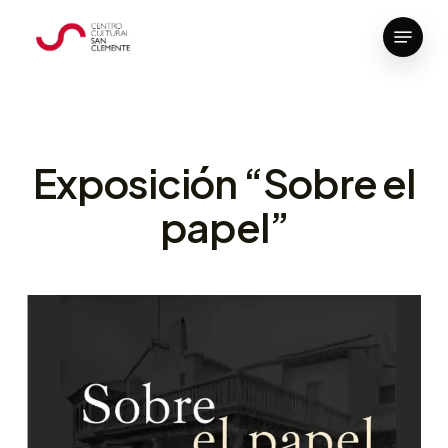
Skip
Menu
to
Close
main
Menu
content
Exposición “Sobre el
papel”