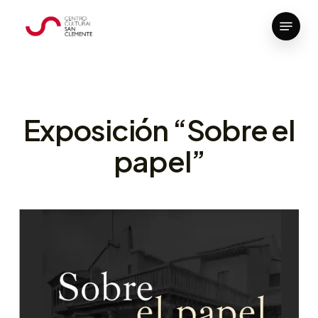
Skip
Menu
to
Close
main
Menu
content
Exposición “Sobre el
papel”