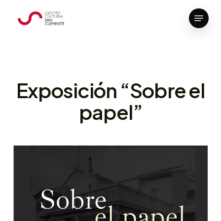
Skip
Menu
to
Close
main
Menu
content
Exposición “Sobre el
papel”