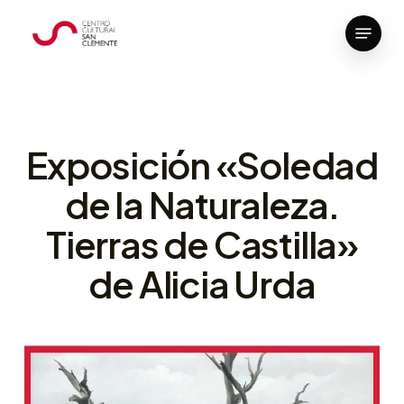
Skip
Menu
to
Close
main
Menu
content
Exposición «Soledad
de la Naturaleza.
Tierras de Castilla»
de Alicia Urda