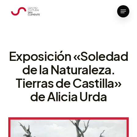
Skip
Menu
to
Close
main
Menu
content
Exposición «Soledad
de la Naturaleza.
Tierras de Castilla»
de Alicia Urda