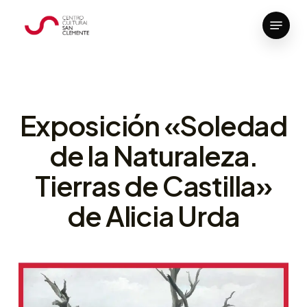
Skip
Menu
to
Close
main
Menu
content
Exposición «Soledad
de la Naturaleza.
Tierras de Castilla»
de Alicia Urda