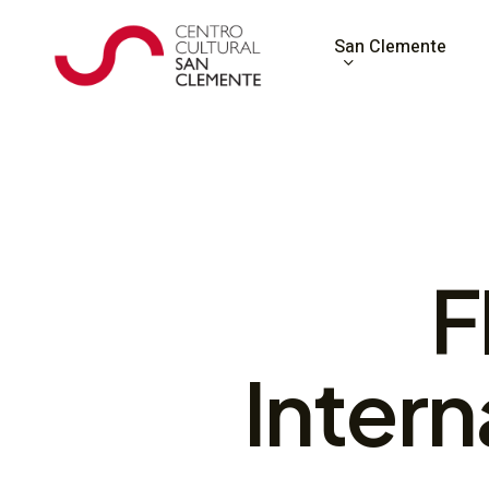
Skip
to
San Clemente
main
content
F
Intern