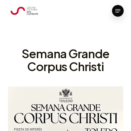
Skip
Menu
to
Close
main
Menu
content
Semana Grande
Corpus Christi