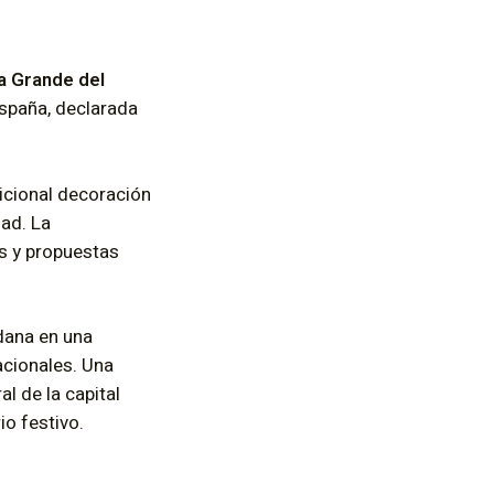
 Grande del
spaña, declarada
dicional decoración
dad. La
os y propuestas
adana en una
acionales. Una
al de la capital
o festivo.