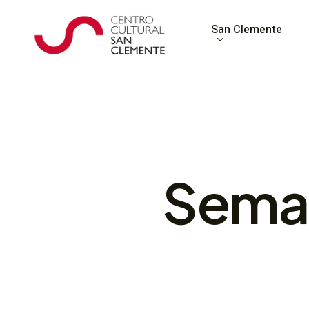
Skip
to
San Clemente
main
content
Sema