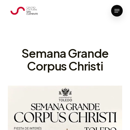
Skip
Menu
to
Close
main
Menu
content
Semana Grande
Corpus Christi